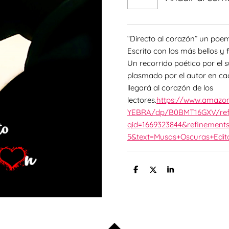
“Directo al corazón” un poe
Escrito con los más bellos y
Un recorrido poético por el su
plasmado por el autor en cad
llegará al corazón de los
lectores.
https://www.amaz
YEBRA/dp/B0BMT16GXV/ref
qid=1669323844&refinement
5&text=Musas+Oscuras+Edito
C
C
C
o
o
o
m
m
m
p
p
p
a
a
a
r
r
r
t
t
t
i
i
i