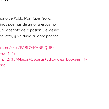
mario de Pablo Manrique Yebra.
 finos poemas de amor y erotismo.
til laberinto de la pasión y el deseo
a letra, y sin duda su obra poética
on.com/-/es/PABLO-MANRIQUE-
=sr_1_5?
s=p_27%3AMusas+Oscuras+Editorial&s=books&sr=1-
rial