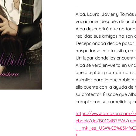
Alba, Laura, Javier y Tomás 
vacaciones después de acabar
Alba descubrirá que no todo 
realidad sus amigos no son c
Decepcionada decide pasar l
hospedarse en otro sitio, en
Un lugar donde los encuentr
Alba se verá envuelta en un
que aceptar y cumplir con s
Asimilar para lo que había na
ello cuente con la ayuda de 
su protector. Él sabe que Al
cumplir con su cometido y con
https://www.amazon.com/-/
ebook/dp/B01G4B7FVA/ref=
__mk_es_US=%C3%85M%C3%85
1