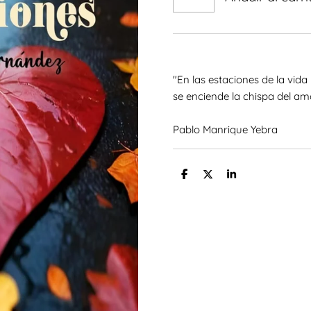
"En las estaciones de la vida
se enciende la chispa del am
Pablo Manrique Yebra
C
C
C
o
o
o
m
m
m
p
p
p
a
a
a
r
r
r
t
t
t
i
i
i
r
r
r