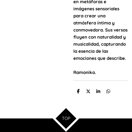
en metáforas e
imágenes sensoriales
para crear una
atmósfera íntima y
conmovedora. Sus versos
fluyen con naturalidad y
musicalidad, capturando
la esencia de las
emociones que describe.
Ramonika.
C
C
C
C
o
o
o
o
m
m
m
m
p
p
p
p
a
a
a
a
r
r
r
r
TOP
t
t
t
t
i
i
i
i
r
r
r
r