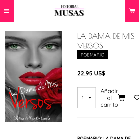
Ir
al
contenido
principal
LA DAMA DE MIS
VERSOS
POEMARIO
22,95 US$
Añadir
al
carrito
POEMARIO: LA DAMA DE